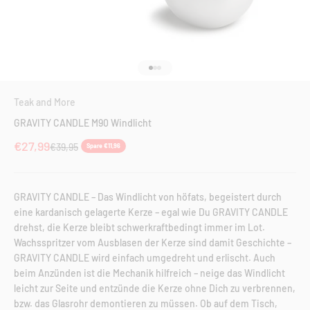
Gehe zu Element 1
Gehe zu Element 2
Gehe zu Element 3
Teak and More
GRAVITY CANDLE M90 Windlicht
Angebot
€27,99
Regulärer Preis
€39,95
Spare €11,96
GRAVITY CANDLE – Das Windlicht von höfats, begeistert durch
eine kardanisch gelagerte Kerze – egal wie Du GRAVITY CANDLE
drehst, die Kerze bleibt schwerkraftbedingt immer im Lot.
Wachsspritzer vom Ausblasen der Kerze sind damit Geschichte –
GRAVITY CANDLE wird einfach umgedreht und erlischt. Auch
beim Anzünden ist die Mechanik hilfreich – neige das Windlicht
leicht zur Seite und entzünde die Kerze ohne Dich zu verbrennen,
bzw. das Glasrohr demontieren zu müssen. Ob auf dem Tisch,