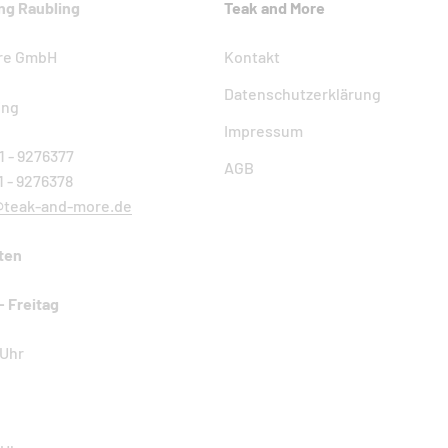
ng Raubling
Teak and More
ore GmbH
Kontakt
Datenschutzerklärung
ing
Impressum
1 - 9276377
AGB
1 - 9276378
@teak-and-more.de
ten
- Freitag
 Uhr