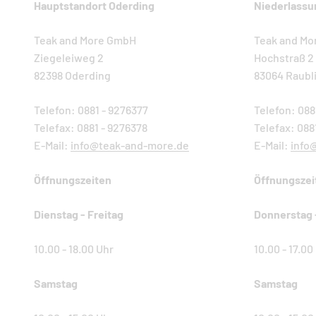
Hauptstandort Oderding
Niederlassu
Teak and More GmbH
Teak and M
Ziegeleiweg 2
Hochstraß 2
82398 Oderding
83064 Raubl
Telefon: 0881 - 9276377
Telefon: 088
Telefax: 0881 - 9276378
Telefax: 088
E-Mail:
info@teak-and-more.de
E-Mail:
info
Öffnungszeiten
Öffnungszei
Dienstag - Freitag
Donnerstag 
10.00 - 18.00 Uhr
10.00 - 17.00
Samstag
Samstag