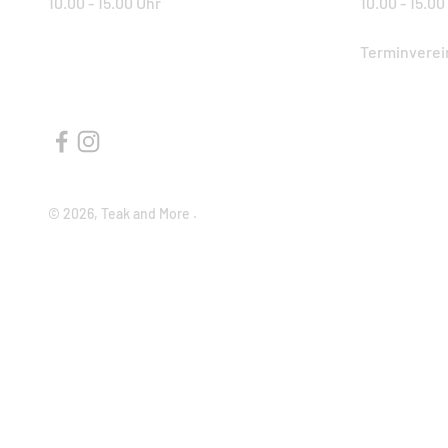
10.00 - 15.00 Uhr
10.00 - 15.00
Terminverei
© 2026, Teak and More .