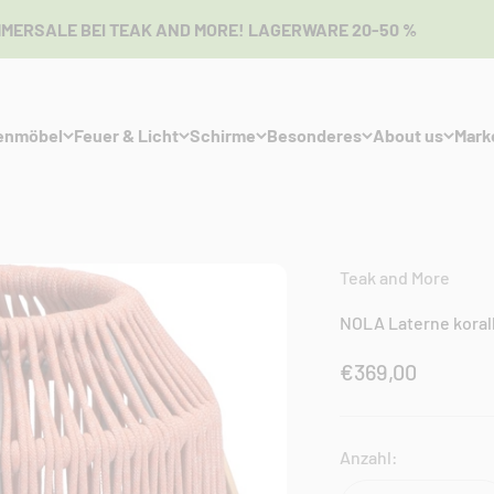
LE BEI TEAK AND MORE! LAGERWARE 20-50 %
enmöbel
Feuer & Licht
Schirme
Besonderes
About us
Mark
Teak and More
NOLA Laterne koral
Angebot
€369,00
Anzahl: